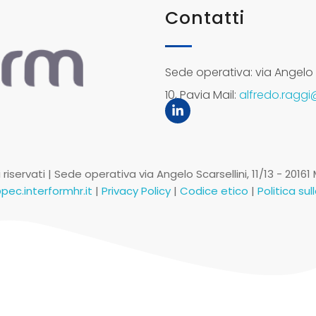
Contatti
Sede operativa: via Angelo Sc
10, Pavia Mail:
alfredo.raggi@
i riservati | Sede operativa via Angelo Scarsellini, 11/13 - 2016
pec.interformhr.it
|
Privacy Policy
|
Codice etico
|
Politica su